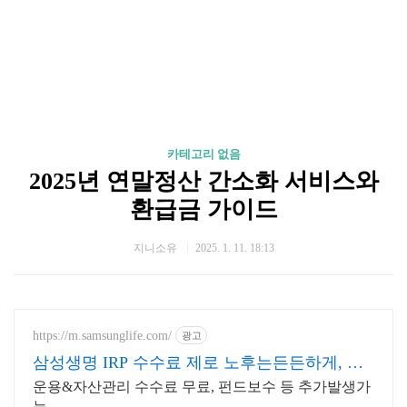
카테고리 없음
2025년 연말정산 간소화 서비스와
환급금 가이드
지니소유
2025. 1. 11. 18:13
https://m.samsunglife.com/
광고
삼성생명 IRP 수수료 제로 노후는든든하게, 실
속은제대로
운용&자산관리 수수료 무료, 펀드보수 등 추가발생가
능